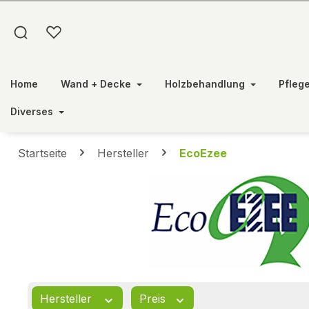
springen
Zur Hauptnavigation springen
Home
Wand + Decke
Holzbehandlung
Pfleg
Diverses
Startseite
Hersteller
EcoEzee
Hersteller
Preis