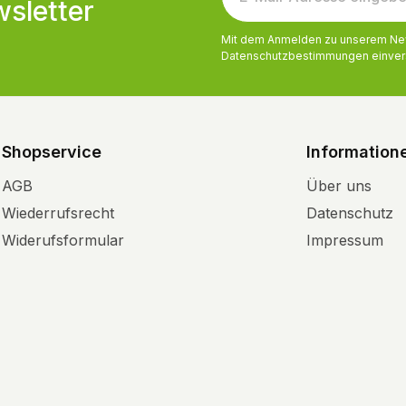
sletter
e Hydrophobierungsmittel
Ketene Dimer (AKD). Es
Mit dem Anmelden zu unserem News
ch um ein nehezu ungiftiges
Datenschutzbestimmungen
einver
s keine schädlichen
e enthält.
Shopservice
Information
AGB
Über uns
Wiederrufsrecht
Datenschutz
Widerufsformular
Impressum