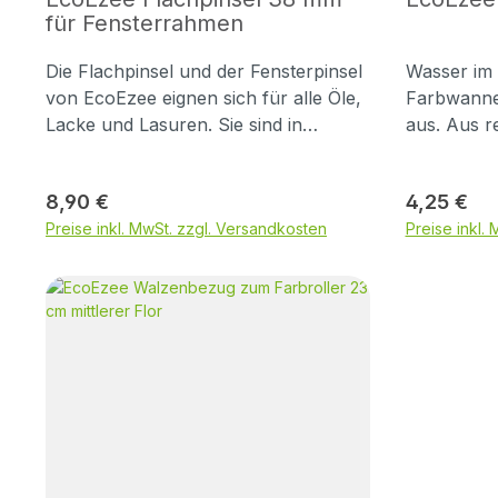
für Fensterrahmen
Die Flachpinsel und der Fensterpinsel
Wasser im
von EcoEzee eignen sich für alle Öle,
Farbwanne
Lacke und Lasuren. Sie sind in
aus. Aus r
verschiedenen Stärken erhältlich.
hergestellt
Professionelle Malerqualität konisch
Team für d
Regulärer Preis:
Regulärer 
8,90 €
4,25 €
geschliffene Borsten Mischung aus
benutzt – 
Preise inkl. MwSt. zzgl. Versandkosten
Preise inkl.
recycelten Kunststoffborsten und
lassen und
Naturborsten Metallzwinge aus
Gang zum A
recyceltem Edelstahl Griff aus
Auswasche
unlackiertem Bambus Fensterpinsel
Farbeimer
38mm Professioneller Malerpinsel
ist der Fa
38mm mit konisch geschliffenen
Pappe zwa
Borsten – abgeschrägt, ideal für
dennoch r
Fensterrahmen. Mischung aus
wasserfest
reycelten Kunsttoffborsten und
immer wied
Naturborsten. Metallzwinge aus
echtes Mul
recyceltem Edelstahl. Griff aus
die Farbre