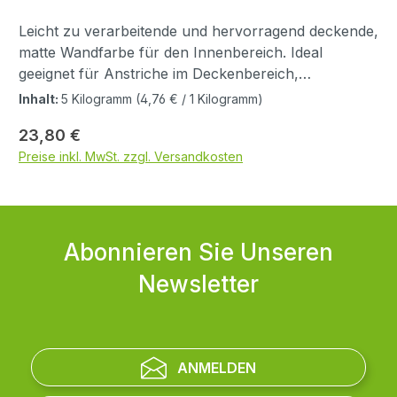
Leicht zu verarbeitende und hervorragend deckende,
matte Wandfarbe für den Innenbereich. Ideal
geeignet für Anstriche im Deckenbereich,
Stuckarbeiten und auf Untergründen die einen
Inhalt:
5 Kilogramm
(4,76 € / 1 Kilogramm)
spannungsarmen Anstrich erfordern. Besonders für
Regulärer Preis:
23,80 €
Allergiker geeignet, Ökotest “Sehr gut” Bei
Preise inkl. MwSt. zzgl. Versandkosten
Anwendung des Produktes ist die vollständige
Produktinformation zu beachten.
Sicherheitsdatenblatt Leimfarbe Grundierung Alle
Putze, Spachtelmassen, gespachtelte
Trockenbauplatten und Beton mit Vega Grundierung
Abonnieren Sie Unseren
oder Kaseingrundierung oder mit verdünntem
Newsletter
Farbenleim (125 g Farbenleim + 8 Liter Wasser)
vorstreichen und vollständig austrocknen lassen.
Papiervlies/Papiertapeten und alte Dispersionsfarben
nicht grundieren. Anrühren der Farbe Pulver in die
ANMELDEN
angegebene Menge sauberes, kaltes Wasser
einrühren, bis die Mischung klümpchenfrei ist. Dazu