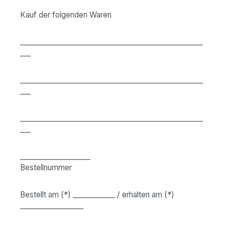
Kauf der folgenden Waren
____________________________________________________
___
____________________________________________________
___
____________________________________________________
___
____________________
Bestellnummer
Bestellt am (*) ____________ / erhalten am (*)
__________________