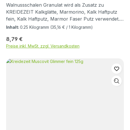
Walnussschalen Granulat wird als Zusatz zu
KREIDEZEIT Kalkglätte, Marmorino, Kalk Haftputz
fein, Kalk Haftputz, Marmor Faser Putz verwendet.
Produktinformation Dekorative Zuschlagstoffe
Inhalt:
0.25 Kilogramm
(35,16 € / 1 Kilogramm)
Sicherheitsdatenblatt Walnussschalen Granulat
Regulärer Preis:
8,79 €
Empfohlene Zugabemenge 1 % (25 kg Putz mit 250 g
Preise inkl. MwSt. zzgl. Versandkosten
Walnussschalengranulat) Maximale Zugabemenge 5
% (25 kg Putz mit 1250 g Walnussschalengranulat)