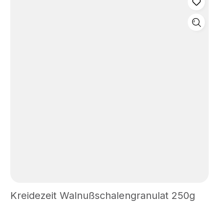
Vermiculite an, sich bei plötzlichem Erhitzen auf 200
bis 300 °C in Richtung der kristallographischen c-
Achse zu wurmförmigen Gebilden aufblähen.
(Wikipedia)Der mineralogische Fachbegriff ist:
Aluminium-Eisen-Magnesium-Silikat, das zur Gruppe
der Glimmerminerale gehört. Expandiertes
Vermiculite, ist ein sehr leichtes Granulat (hellbeige),
bestehend aus fächerartigen Schichten, die eine
Vielzahl kleinster Luftzellen enthält.Vermiculite wird
als Zusatz zu KREIDEZEIT Kalkglätte, Kalk Haftputz
fein und Marmorino verwendet. Gebindegröße 250
gReichweite je nach BedarfVerbrauch pro m² 25 kg
Putz mit 250 g VermiculiteEmpfohlene
Zugabemenge1 % (25 kg Putz mit 250 g
Vermiculite)Maximale Zugabemenge2 % (25 kg Putz
mit 500 g Vermiculite)
Kreidezeit Walnußschalengranulat 250g