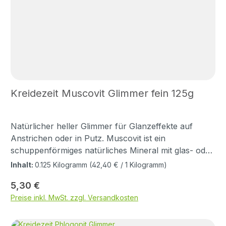
Kreidezeit Muscovit Glimmer fein 125g
Natürlicher heller Glimmer für Glanzeffekte auf
Anstrichen oder in Putz. Muscovit ist ein
schuppenförmiges natürliches Mineral mit glas- oder
perlmuttglänzender Oberfläche und silbrigen
Inhalt:
0.125 Kilogramm
(42,40 € / 1 Kilogramm)
Lichtreflexen. Produktinformation
Regulärer Preis:
5,30 €
Sicherheitsdatenblatt Muscovit Glimmer Als Zusatz
Preise inkl. MwSt. zzgl. Versandkosten
zu KREIDEZEIT Kalk Haftputz -fein-, Kalk Haftputz,
Kalkglätte, <a .Gebunden mit KREIDEZEIT Wandlasur
Bindemittel als Anstrich auf allen KREIDEZEIT