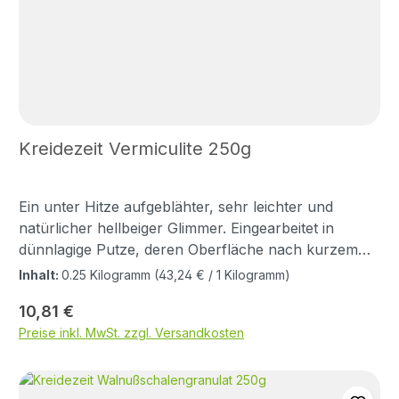
Kreidezeit Vermiculite 250g
Ein unter Hitze aufgeblähter, sehr leichter und
natürlicher hellbeiger Glimmer. Eingearbeitet in
dünnlagige Putze, deren Oberfläche nach kurzem
Anziehen abgeschabt wird, zerplatzt er entlang
Inhalt:
0.25 Kilogramm
(43,24 € / 1 Kilogramm)
seiner Schichtlagen und hinterlässt goldglänzende
Regulärer Preis:
10,81 €
Einschlüsse in der Putzoberfläche.
Preise inkl. MwSt. zzgl. Versandkosten
Produktinformation Der Name des Minerals leitet
sich vom lateinischen Wort vermiculus (Würmchen)
ab und spielt auf die Eigenschaft trioktaedrischer