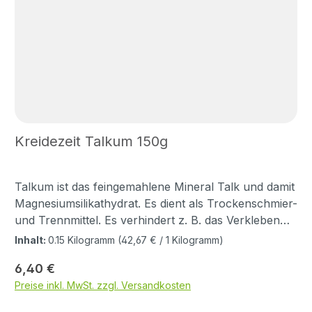
Kreidezeit Talkum 150g
Talkum ist das feingemahlene Mineral Talk und damit
Magnesiumsilikathydrat. Es dient als Trockenschmier-
und Trennmittel. Es verhindert z. B. das Verkleben
neuer Anstriche bei Fenstern, wozu die Falzen mit
Inhalt:
0.15 Kilogramm
(42,67 € / 1 Kilogramm)
Talkum abgerieben werden. Außerdem wird Talkum
Regulärer Preis:
6,40 €
als Grundstoff in der Farbenherstellung verwendet.
Preise inkl. MwSt. zzgl. Versandkosten