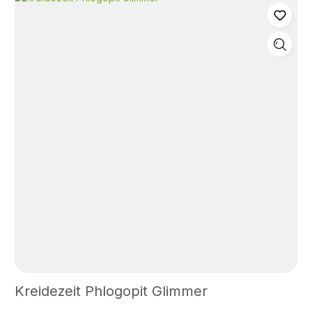
Wandfarben und Putzen (außer
Leimfarbe).Empfohlene ZugabemengeIn Putz: 0,5 %
(25 kg Putz mit 125 g Muscovit Glimmer).In
Wandlasur: 0,5 – 1 % (100 g Wandlasur Bindemittel
mit 4 l Wasser angerührt mit 20 – 40 g Muscovit
Glimmer).Maximale ZugabemengeIn Putz: 1 % (25 kg
Putz mit 250 g Muscovit o. Phlogopit)In Wandlasur: 5
% (100 g Wandlasur Bindemittel mit 4 l Wasser
angerührt mit 200 g Muscovit Glimmer).
Kreidezeit Phlogopit Glimmer