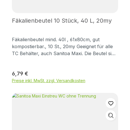
Fäkalienbeutel 10 Stück, 40 L, 20my
Fäkalienbeutel mind. 40l , 61x80cm, gut
kompostierbar., 10 St., 20my Geeignet für alle
TC Behälter, auch Sanitoa Maxi. Die Beutel sind
nur 20my stark. kompostieren dadurch sehr gut
und sind in Gebrauch ca. 2 Wochen stabil,
Regulärer Preis:
6,79 €
sollten aber nicht ohne Eimer getragen werden,
Preise inkl. MwSt. zzgl. Versandkosten
da sie sonst reißen könnten.