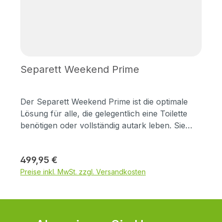
Flüssigem. Material:
Fichtenfreischichtplattebelastbar bis 120
kgMaße BxHxT: 42,5x45,5x45,5 cmGewicht: ca.
10 kg Aufbauanleitung als pdf
Separett Weekend Prime
Der Separett Weekend Prime ist die optimale
Lösung für alle, die gelegentlich eine Toilette
benötigen oder vollständig autark leben. Sie
verzichtet auf alle elektronischen
Komponenten, Belüftungssysteme und
Regulärer Preis:
499,95 €
zusätzlichen Funktionen – und bietet so eine
Preise inkl. MwSt. zzgl. Versandkosten
benutzerfreundliche, manuell betriebene
Lösung ohne Aufwand. Speziell für den
Wochenend- und gelegentlichen Gebrauch
entwickelt, trennt der Weekend Prime Flüssig-
und Feststoffe zuverlässig und bietet eine