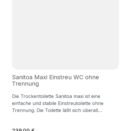
Sanitoa Maxi Einstreu WC ohne
Trennung
Die Trockentoilette Sanitoa maxi ist eine
einfache und stabile Einstreutoilette ohne
Trennung. Die Toilette läßt sich überall
aufstellen und ist sofort einsatzbereit. Nach
jedem Toilettengang wird geeignete Einstreu (z.
Regulärer Preis:
239,00 €