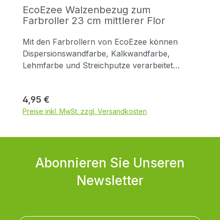
EcoEzee Walzenbezug zum
Farbroller 23 cm mittlerer Flor
Mit den Farbrollern von EcoEzee können
Dispersionswandfarbe, Kalkwandfarbe,
Lehmfarbe und Streichputze verarbeitet
werden. Der langlebige und abnehmbare
Walzenfloor lässt sich leicht reinigen und
Regulärer Preis:
4,95 €
garantiert beste Arbeitsergebnisse. Der
Preise inkl. MwSt. zzgl. Versandkosten
Walzenflor hat eine Breite von 23 cm und
einen Innendurchmesser von 4,4 cm. Er
besteht aus 100% Recyclingkunststoff und ist
so konzipiert, dass möglichst wenig Material
entsorgt werden muss. EcoEzee
Abonnieren Sie Unseren
Nachhaltigkeitsversprechen Der
Newsletter
Farbrollerhalter Er wird aus Bambus
hergestellt (Details hierzu siehe „Unser
Nachhaltigkeitsversprechen“ bei den Pinseln).
Der Metallrahmen besteht aus recyceltem