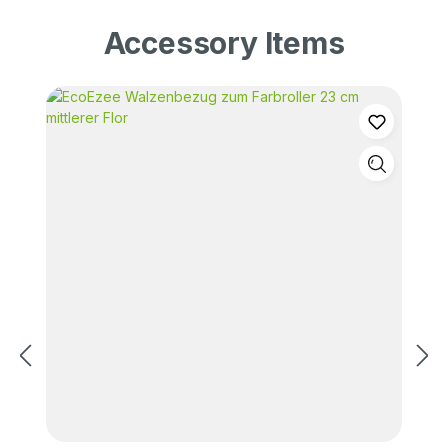
Accessory Items
Produktgalerie überspringen