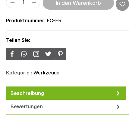
Produkt Anzahl: Gib den gewünschten We
In den Warenkorb
Produktnummer:
EC-FR
Teilen Sie:
Kategorie :
Werkzeuge
Beschreibung
Bewertungen