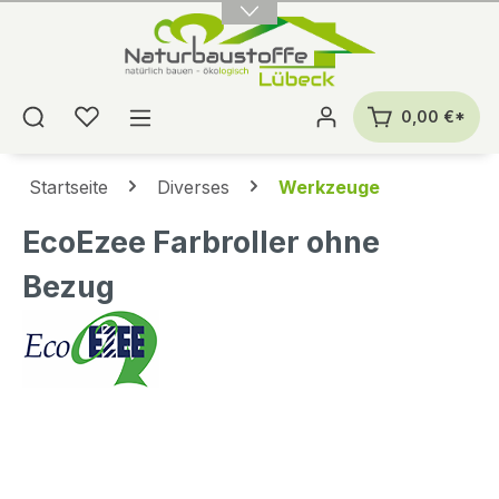
alt springen
0,00 €*
Startseite
Diverses
Werkzeuge
EcoEzee Farbroller ohne
Bezug
Bildergalerie überspringen