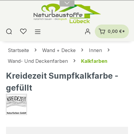
alt springen
0,00 €*
Startseite
Wand + Decke
Innen
Wand- Und Deckenfarben
Kalkfarben
Kreidezeit Sumpfkalkfarbe -
gefüllt
Bildergalerie überspringen