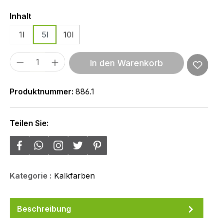
Auswählen
Inhalt
1l
5l
10l
Produkt Anzahl: Gib den gewünschten We
In den Warenkorb
Produktnummer:
886.1
Teilen Sie:
Kategorie :
Kalkfarben
Beschreibung