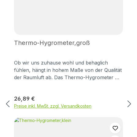
Thermo-Hygrometer,groß
Ob wir uns zuhause wohl und behaglich
fühlen, hängt in hohem Maße von der Qualität
der Raumluft ab. Das Thermo-Hygrometer mit
präzisem Haar-Synthetik-Werk ist ein ideales
Instrument zur Überwachung des
Regulärer Preis:
26,89 €
Raumklimas. Temperatur und Luftfeuchtigkeit
Preise inkl. MwSt. zzgl. Versandkosten
können Sie einfach im Blick behalten und
durch gezieltes Heizen und Lüften regulieren,
wenn die Werte außerhalb der farblich
gekennzeichneten Komfortzonen liegen. So
schaffen Sie sich ein angenehmes und