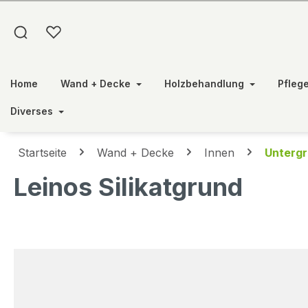
springen
Zur Hauptnavigation springen
Home
Wand + Decke
Holzbehandlung
Pfleg
Diverses
Startseite
Wand + Decke
Innen
Unterg
Leinos Silikatgrund
Bildergalerie überspringen