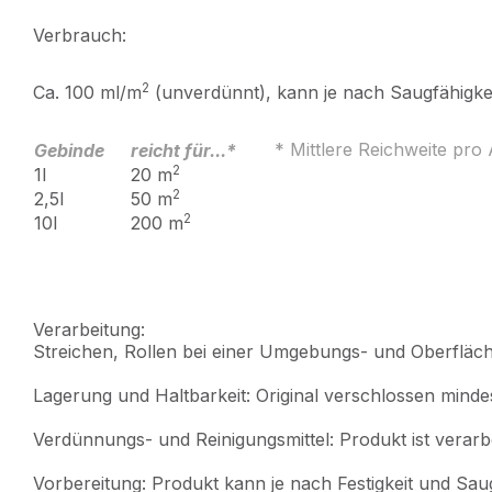
Verbrauch:
2
Ca. 100 ml/m
(unverdünnt), kann je nach Saugfähigkei
* Mittlere Reichweite pro
Gebinde
reicht für...*
2
1l
20 m
2
2,5l
50 m
2
10l
200 m
Verarbeitung:
Streichen, Rollen bei einer Umgebungs- und Oberfläc
Lagerung und Haltbarkeit: Original verschlossen minde
Verdünnungs- und Reinigungsmittel: Produkt ist verarbe
Vorbereitung: Produkt kann je nach Festigkeit und Sau