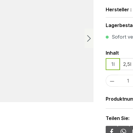
Hersteller :
Lagerbesta
Sofort ver
Ausw
Inhalt
1l
2,5l
Produkt
Produktnu
Teilen Sie: