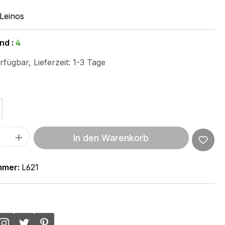
Leinos
nd :
4
fügbar, Lieferzeit: 1-3 Tage
ählen
 Anzahl: Gib den gewünschten Wert ein 
In den Warenkorb
mmer:
L621