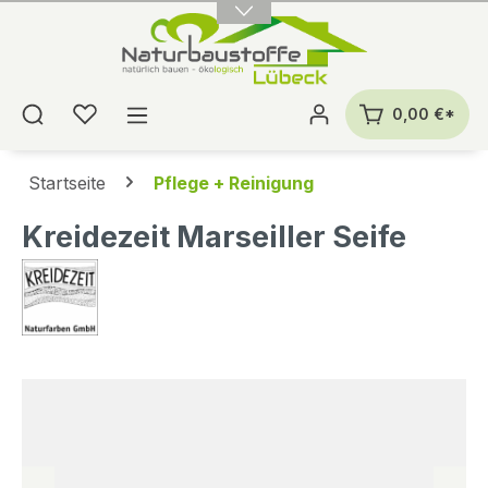
alt springen
0,00 €*
Startseite
Pflege + Reinigung
Kreidezeit Marseiller Seife
Bildergalerie überspringen