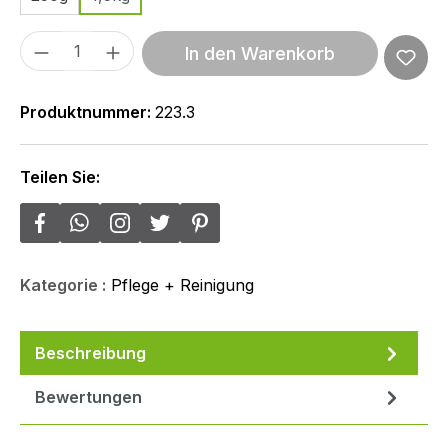
Produkt Anzahl: Gib den gewünschten We
In den Warenkorb
Produktnummer:
223.3
Teilen Sie:
Kategorie :
Pflege + Reinigung
Beschreibung
Bewertungen