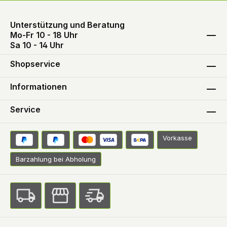
zum Filzen von Wolle
verwendet.Eigenschaften geraspelte
Unterstützung und Beratung
Mo-Fr 10 - 18 Uhr
Flocken hergestellt nur aus Olivenöl
Sa 10 - 14 Uhr
vegan löslich in warmem Wasser
rückfettend, mit pflegender Wirkung geringe
Shopservice
Schaumbildung frei von Farb-, Duft- und
Konservierungsstoffen frei von zusätzlichen
Informationen
synthetischen
TensidenVolldeklarationOlivenölnatronseife,
Service
Wasser, Meersalz.
Vorkasse
Barzahlung bei Abholung