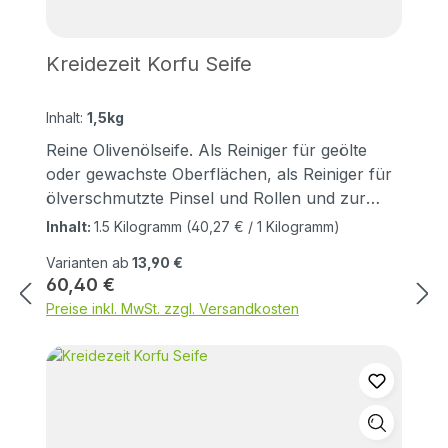
Kreidezeit Korfu Seife
Inhalt:
1,5kg
Reine Olivenölseife. Als Reiniger für geölte
oder gewachste Oberflächen, als Reiniger für
ölverschmutzte Pinsel und Rollen und zur
HandreinigungKorfu Seife ist angenehm mild
Inhalt:
1.5 Kilogramm
(40,27 € / 1 Kilogramm)
zur Haut und pflegt auch empfindlichere
Varianten ab
13,90 €
Flächen wie z. B. Marmorböden und
Regulärer Preis:
60,40 €
Fugen.Korfu Seife ist eine reine Olivenseife,
Preise inkl. MwSt. zzgl. Versandkosten
hergestellt in einer Manufaktur auf der
griechischen Insel Korfu.In einem seit über 150
Jahren bewährten Verfahren wird sie
handgesiedet nur aus regional erzeugtem
Olivenöl, Natronlauge, Wasser und Meersalz.
Ohne jeglichen Zusatz von Farb-,