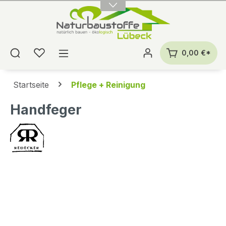
alt springen
0,00 €*
Startseite
Pflege + Reinigung
Handfeger
Bildergalerie überspringen