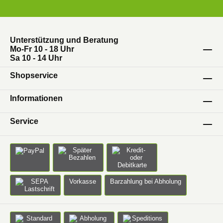
Hausmittel eingesetzt. EM-blond Anwendungen
verschaffen ein positiv aufbauendes Milieu auf
den behandelten Oberflächen und ein
wohltuendes Raumklima.Anwendungen:
Unterstützung und Beratung
Mo-Fr 10 - 18 Uhr
Haushalt: – zur Reinigung (alle Oberflächen wie
Sa 10 - 14 Uhr
Polster, Teppiche, Metall, Fenster) Anwendung:
20 – 50 ml in 10 L Wasser – zur Harmonisierung
Shopservice
des Raumklimas Anwendung: bis zu 50 ml in 0,5
L Wasser versprühen – zur Geruchs- und
Informationen
Staubbindung als Raumspray (Rauch,
Service
Essensgerüche, Kanalgeruch)
Raumsanierung: -Wandfarbe aufbereiten: 10
ml/kg Farbe (1 bis 3 g Keramikpulver / Liter
Farbe und 100 ml Wolke 7 /10 L Farbe
unterstützen ein behagliches Wohnraumklima)
im Schlafräumen die Dosierung des
Vorkasse
Barzahlung bei Abholung
Keramikpulvers nicht überschreiten Wellness:
– Umschläge: EM-blond und EM-Keramikpulver
mit grüner Tonerde und Olivenöl anrühren. –