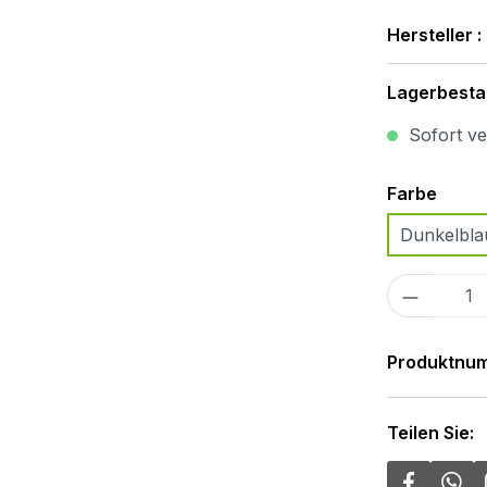
Hersteller :
Lagerbesta
Sofort ver
Ausw
Farbe
Dunkelbla
Produkt
Produktnu
Teilen Sie: