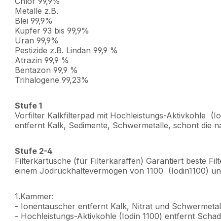
Chlor 99,9%
Metalle z.B.
Blei 99,9%
Kupfer 93 bis 99,9%
Uran 99,9%
Pestizide z.B. Lindan 99,9 %
Atrazin 99,9 %
Bentazon 99,9 %
Trihalogene 99,23%
Stufe 1
Vorfilter Kalkfilterpad mit Hochleistungs-Aktivkohle (Io
entfernt Kalk, Sedimente, Schwermetalle, schont die na
Stufe 2-4
Filterkartusche (für Filterkaraffen) Garantiert beste 
einem Jodrückhaltevermögen von 1100 (Iodin1100) un
1.Kammer:
- Ionentauscher entfernt Kalk, Nitrat und Schwermetal
- Hochleistungs-Aktivkohle (Iodin 1100) entfernt Schad