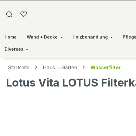
springen
Zur Hauptnavigation springen
Home
Wand + Decke
Holzbehandlung
Pfleg
Diverses
Startseite
Haus + Garten
Wasserfilter
Lotus Vita LOTUS Filterk
Bildergalerie überspringen