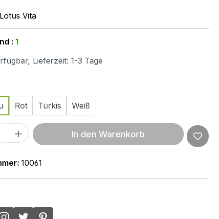
Lotus Vita
nd :
1
fügbar, Lieferzeit: 1-3 Tage
ählen
u
Rot
Türkis
Weiß
 Anzahl: Gib den gewünschten Wert ein 
In den Warenkorb
mmer:
10061