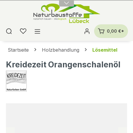
alt springen
0,00 €*
Startseite
Holzbehandlung
Lösemittel
Kreidezeit Orangenschalenöl
Bildergalerie überspringen