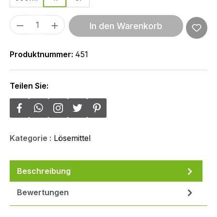
Produkt Anzahl: Gib den gewünschten We
In den Warenkorb
Produktnummer:
451
Teilen Sie:
Kategorie :
Lösemittel
Beschreibung
Bewertungen