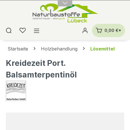
alt springen
0,00 €*
Startseite
Holzbehandlung
Lösemittel
Kreidezeit Port.
Balsamterpentinöl
Bildergalerie überspringen