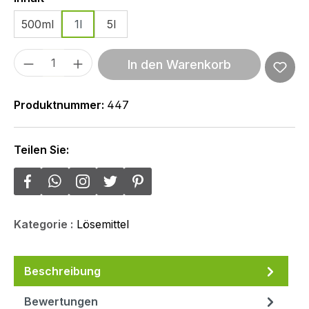
500ml
1l
5l
Produkt Anzahl: Gib den gewünschten We
In den Warenkorb
Produktnummer:
447
Teilen Sie:
Kategorie :
Lösemittel
Beschreibung
Bewertungen