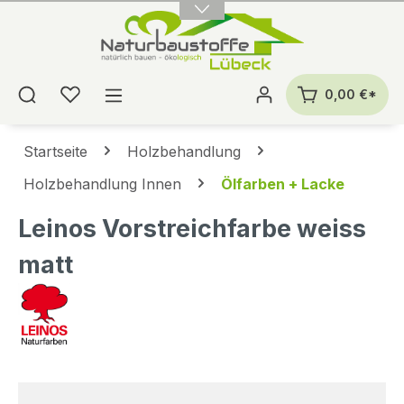
alt springen
0,00 €*
Startseite
Holzbehandlung
Holzbehandlung Innen
Ölfarben + Lacke
Leinos Vorstreichfarbe weiss
matt
Bildergalerie überspringen