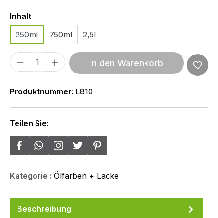
Auswählen
Inhalt
250ml
750ml
2,5l
Produkt Anzahl: Gib den gewünschten We
In den Warenkorb
Produktnummer:
L810
Teilen Sie:
Kategorie :
Ölfarben + Lacke
Beschreibung