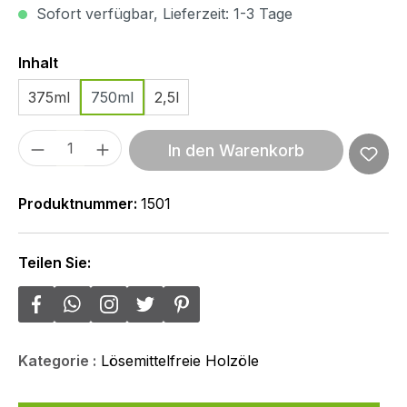
Sofort verfügbar, Lieferzeit: 1-3 Tage
Auswählen
Inhalt
375ml
750ml
2,5l
Produkt Anzahl: Gib den gewünschten We
In den Warenkorb
Produktnummer:
1501
Teilen Sie:
Kategorie :
Lösemittelfreie Holzöle