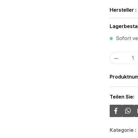
Hersteller :
Lagerbesta
Sofort ver
Produkt
Produktnu
Teilen Sie:
Kategorie :