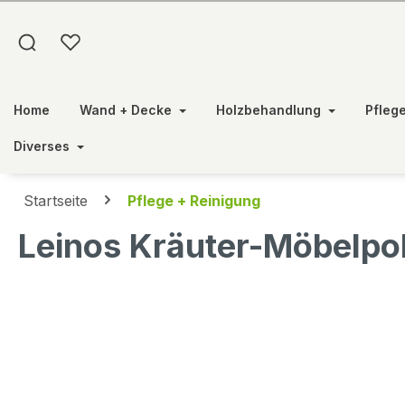
springen
Zur Hauptnavigation springen
Home
Wand + Decke
Holzbehandlung
Pfleg
Diverses
Startseite
Pflege + Reinigung
Leinos Kräuter-Möbelpol
Bildergalerie überspringen