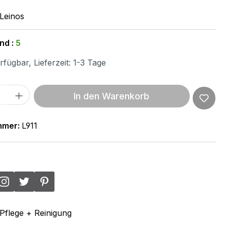
Leinos
nd :
5
fügbar, Lieferzeit: 1-3 Tage
 Anzahl: Gib den gewünschten Wert ein 
In den Warenkorb
mmer:
L911
Pflege + Reinigung