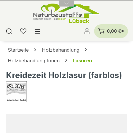
alt springen
0,00 €*
Startseite
Holzbehandlung
Holzbehandlung Innen
Lasuren
Kreidezeit Holzlasur (farblos)
Bildergalerie überspringen