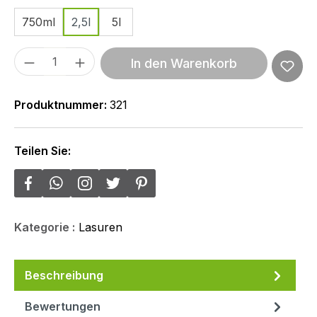
750ml
2,5l
5l
Produkt Anzahl: Gib den gewünschten We
In den Warenkorb
Produktnummer:
321
Teilen Sie:
Kategorie :
Lasuren
Beschreibung
Bewertungen