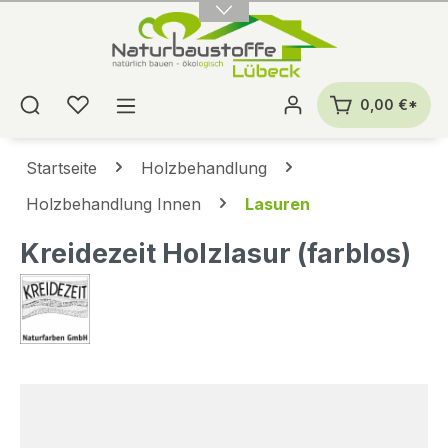
alt springen
0,00 €*
Startseite
Holzbehandlung
Holzbehandlung Innen
Lasuren
Kreidezeit Holzlasur (farblos)
Bildergalerie überspringen