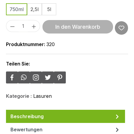
750ml
2,5l
5l
Produkt Anzahl: Gib den gewünschten We
In den Warenkorb
Produktnummer:
320
Teilen Sie:
Kategorie :
Lasuren
Beschreibung
Bewertungen