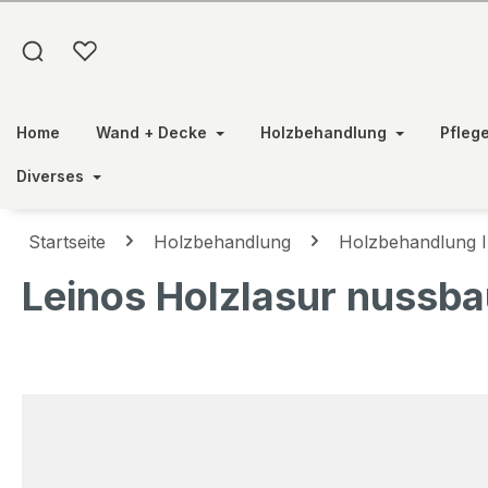
springen
Zur Hauptnavigation springen
Home
Wand + Decke
Holzbehandlung
Pfleg
Diverses
Startseite
Holzbehandlung
Holzbehandlung 
Leinos Holzlasur nussba
Bildergalerie überspringen