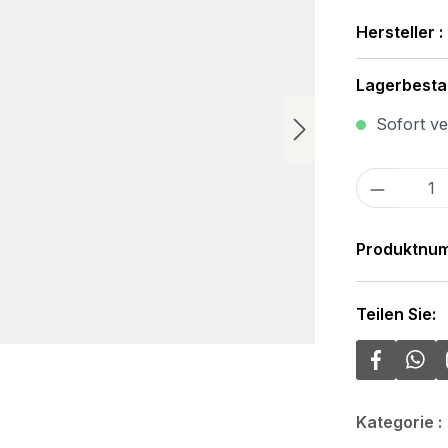
Hersteller :
Lagerbesta
Sofort ver
Produkt
Produktnu
Teilen Sie:
Kategorie :