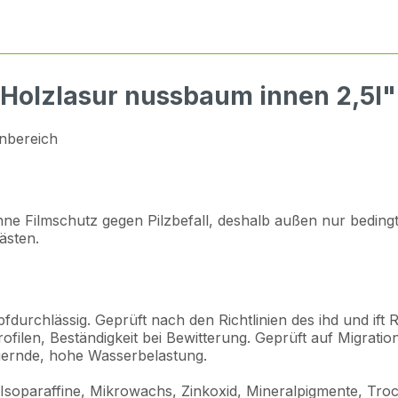
 Holzlasur nussbaum innen 2,5l"
enbereich
ne Filmschutz gegen Pilzbefall, deshalb außen nur beding
ästen.
durchlässig. Geprüft nach den Richtlinien des ihd und ift
rofilen, Beständigkeit bei Bewitterung. Geprüft auf Migrati
uernde, hohe Wasserbelastung.
er, Isoparaffine, Mikrowachs, Zinkoxid, Mineralpigmente, T