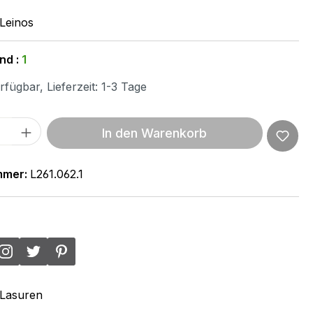
Leinos
nd :
1
fügbar, Lieferzeit: 1-3 Tage
 Anzahl: Gib den gewünschten Wert ein 
In den Warenkorb
mmer:
L261.062.1
Lasuren