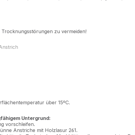
m Trocknungsstörungen zu vermeiden!
Anstrich
rflächentemperatur über 15ºC.
gfähigem Untergrund:
g vorschleifen.
ünne Anstriche mit Holzlasur 261.