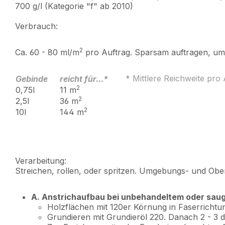
700 g/l (Kategorie "f" ab 2010)
Verbrauch:
2
Ca. 60 - 80 ml/m
pro Auftrag. Sparsam auftragen, u
* Mittlere Reichweite pro 
Gebinde
reicht für...*
2
0,75l
11 m
2
2,5l
36 m
2
10l
144 m
Verarbeitung:
Streichen, rollen, oder spritzen. Umgebungs- und Obe
A. Anstrichaufbau bei unbehandeltem oder sau
Holzflächen mit 120er Körnung in Faserrichtun
Grundieren mit Grundieröl 220. Danach 2 - 3 d