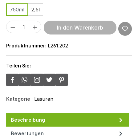
750ml
2,5l
Produkt Anzahl: Gib den gewünschten We
In den Warenkorb
Produktnummer:
L261.202
Teilen Sie:
Kategorie :
Lasuren
Beschreibung
Bewertungen