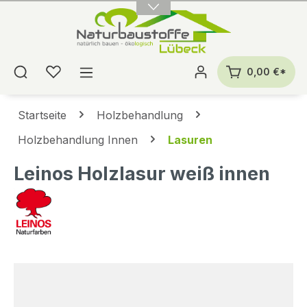
alt springen
0,00 €*
Startseite
Holzbehandlung
Holzbehandlung Innen
Lasuren
Leinos Holzlasur weiß innen
Bildergalerie überspringen