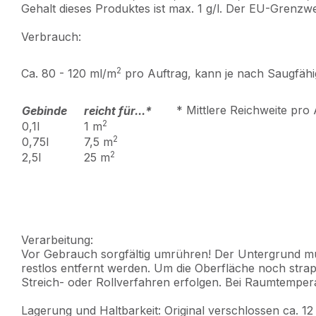
Gehalt dieses Produktes ist max. 1 g/l. Der EU-Grenzwe
Verbrauch:
2
Ca. 80 - 120 ml/m
pro Auftrag, kann je nach Saugfäh
* Mittlere Reichweite pro 
Gebinde
reicht für...*
2
0,1l
1 m
2
0,75l
7,5 m
2
2,5l
25 m
Verarbeitung:
Vor Gebrauch sorgfältig umrühren! Der Untergrund muss
restlos entfernt werden. Um die Oberfläche noch str
Streich- oder Rollverfahren erfolgen. Bei Raumtemper
Lagerung und Haltbarkeit: Original verschlossen ca. 12