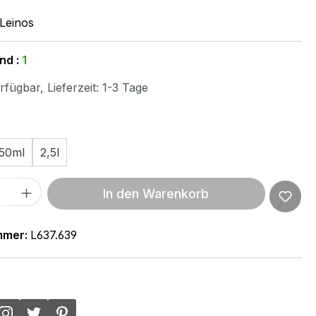
Leinos
nd :
1
fügbar, Lieferzeit: 1-3 Tage
ählen
50ml
2,5l
 Anzahl: Gib den gewünschten Wert ein 
In den Warenkorb
mmer:
L637.639