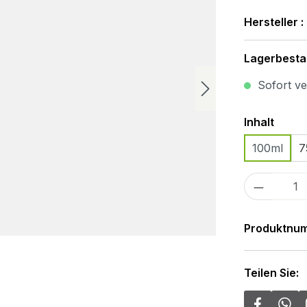
Hersteller :
Lagerbesta
Sofort ver
Ausw
Inhalt
100ml
7
Produkt
Produktnu
Teilen Sie: