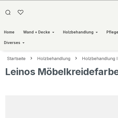
springen
Zur Hauptnavigation springen
Home
Wand + Decke
Holzbehandlung
Pfleg
Diverses
Startseite
Holzbehandlung
Holzbehandlung 
Leinos Möbelkreidefarb
Bildergalerie überspringen