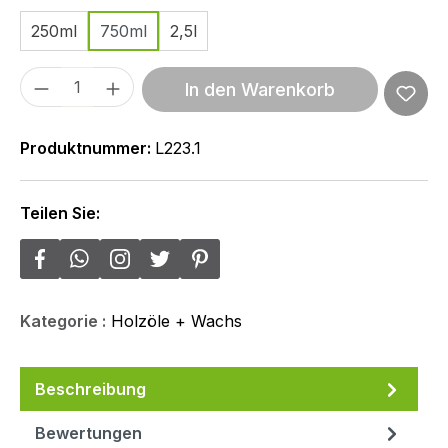
250ml
750ml
2,5l
Produkt Anzahl: Gib den gewünschten We
In den Warenkorb
Produktnummer:
L223.1
Teilen Sie:
Kategorie :
Holzöle + Wachs
Beschreibung
Bewertungen