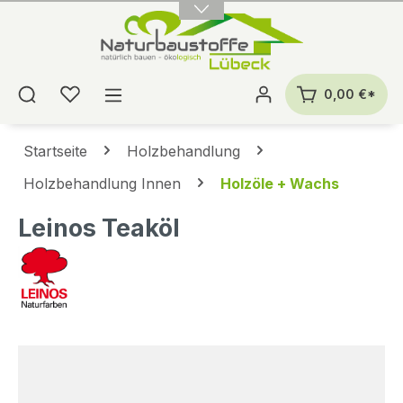
alt springen
0,00 €*
Startseite
Holzbehandlung
Holzbehandlung Innen
Holzöle + Wachs
Leinos Teaköl
Bildergalerie überspringen