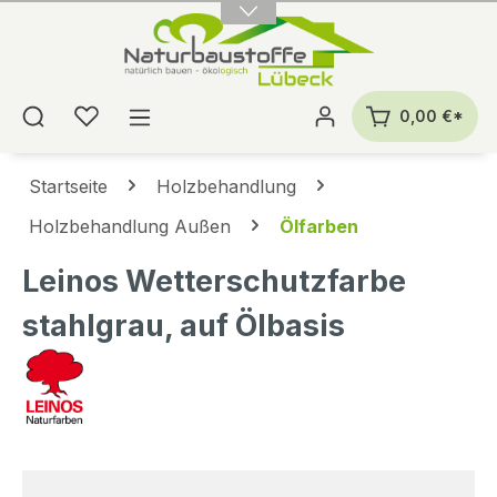
alt springen
0,00 €*
Startseite
Holzbehandlung
Holzbehandlung Außen
Ölfarben
Leinos Wetterschutzfarbe
stahlgrau, auf Ölbasis
Bildergalerie überspringen