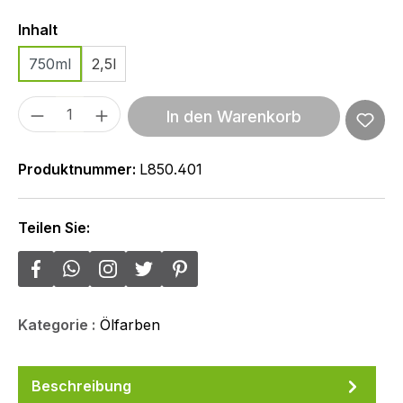
Auswählen
Inhalt
750ml
2,5l
Produkt Anzahl: Gib den gewünschten We
In den Warenkorb
Produktnummer:
L850.401
Teilen Sie:
Kategorie :
Ölfarben
Beschreibung