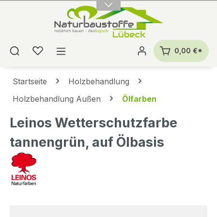
alt springen
0,00 €*
Startseite
Holzbehandlung
Holzbehandlung Außen
Ölfarben
Leinos Wetterschutzfarbe
tannengrün, auf Ölbasis
Bildergalerie überspringen