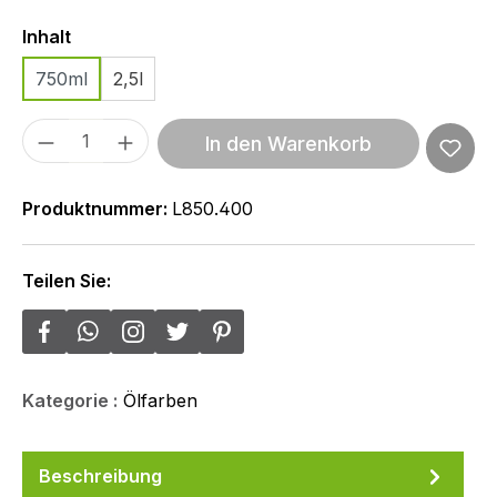
Auswählen
Inhalt
750ml
2,5l
Produkt Anzahl: Gib den gewünschten We
In den Warenkorb
Produktnummer:
L850.400
Teilen Sie:
Kategorie :
Ölfarben
Beschreibung