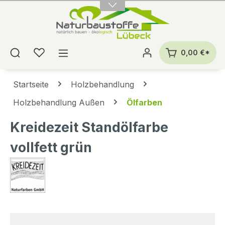
alt springen
0,00 €*
Startseite
Holzbehandlung
Holzbehandlung Außen
Ölfarben
Kreidezeit Standölfarbe
vollfett grün
Bildergalerie überspringen