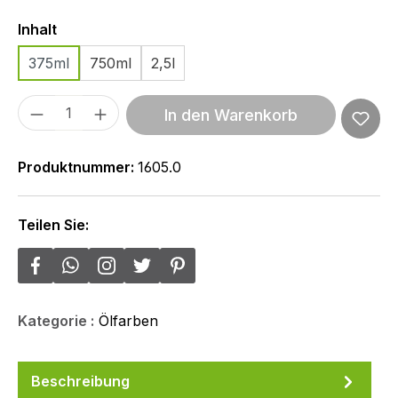
Auswählen
Inhalt
375ml
750ml
2,5l
Produkt Anzahl: Gib den gewünschten We
In den Warenkorb
Produktnummer:
1605.0
Teilen Sie:
Kategorie :
Ölfarben
Beschreibung