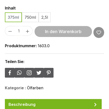
Auswählen
Inhalt
375ml
750ml
2,5l
Produkt Anzahl: Gib den gewünschten We
In den Warenkorb
Produktnummer:
1603.0
Teilen Sie:
Kategorie :
Ölfarben
Beschreibung