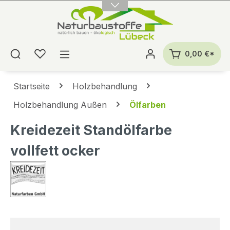
alt springen
0,00 €*
Startseite
Holzbehandlung
Holzbehandlung Außen
Ölfarben
Kreidezeit Standölfarbe
vollfett ocker
Bildergalerie überspringen