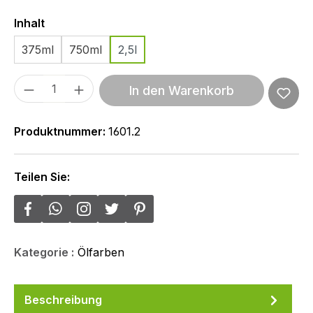
Auswählen
Inhalt
375ml
750ml
2,5l
Produkt Anzahl: Gib den gewünschten We
In den Warenkorb
Produktnummer:
1601.2
Teilen Sie:
Kategorie :
Ölfarben
Beschreibung