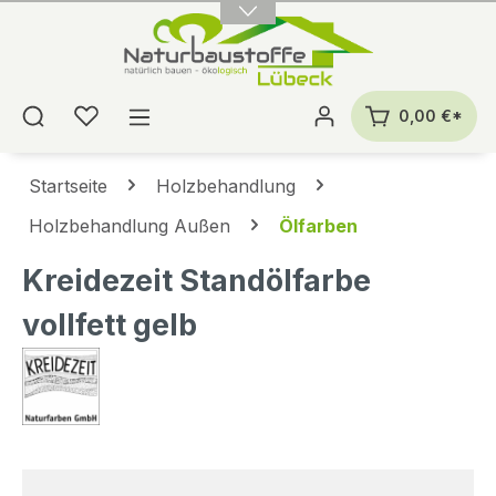
alt springen
0,00 €*
Startseite
Holzbehandlung
Holzbehandlung Außen
Ölfarben
Kreidezeit Standölfarbe
vollfett gelb
Bildergalerie überspringen