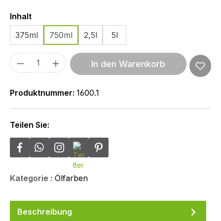
Auswählen
Inhalt
375ml
750ml
2,5l
5l
Produkt Anzahl: Gib den gewünschten We
In den Warenkorb
Produktnummer:
1600.1
Teilen Sie:
Kategorie :
Ölfarben
Beschreibung