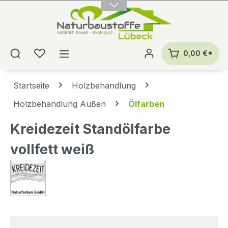
alt springen
0,00 €*
Startseite
Holzbehandlung
Holzbehandlung Außen
Ölfarben
Kreidezeit Standölfarbe
vollfett weiß
Bildergalerie überspringen