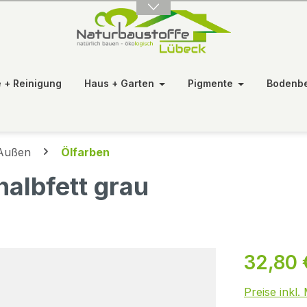
e + Reinigung
Haus + Garten
Pigmente
Bodenb
Außen
Ölfarben
halbfett grau
32,80 
Preise inkl