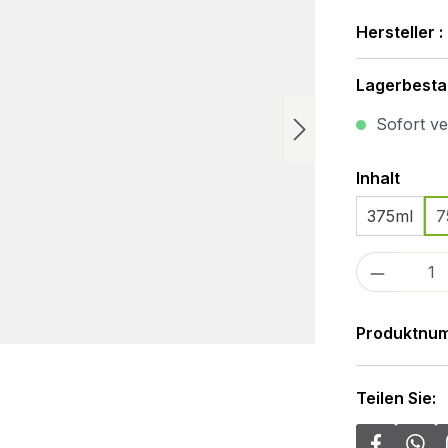
Hersteller :
Lagerbesta
Sofort ver
Ausw
Inhalt
375ml
7
Produkt
Produktnu
Teilen Sie: