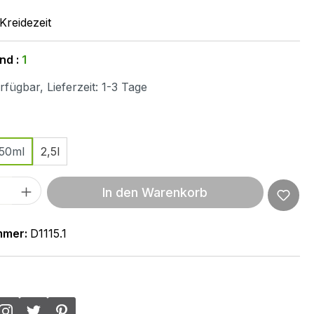
Kreidezeit
nd :
1
fügbar, Lieferzeit: 1-3 Tage
ählen
50ml
2,5l
 Anzahl: Gib den gewünschten Wert ein 
In den Warenkorb
mmer:
D1115.1