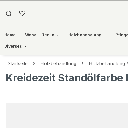
springen
Zur Hauptnavigation springen
Home
Wand + Decke
Holzbehandlung
Pfleg
Diverses
Startseite
Holzbehandlung
Holzbehandlung 
Kreidezeit Standölfarbe 
Bildergalerie überspringen