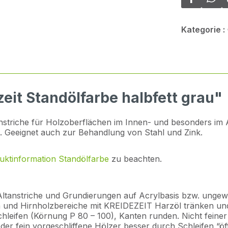
Kategorie :
eit Standölfarbe halbfett grau"
nstriche für Holzoberflächen im Innen- und besonders im A
. Geeignet auch zur Behandlung von Stahl und Zink.
uktinformation Standölfarbe
zu beachten.
Altanstriche und Grundierungen auf Acrylbasis bzw. ungew
und Hirnholzbereiche mit KREIDEZEIT Harzöl tränken und
leifen (Körnung P 80 – 100), Kanten runden. Nicht feiner s
er fein vorgeschliffene Hölzer besser durch Schleifen “öf