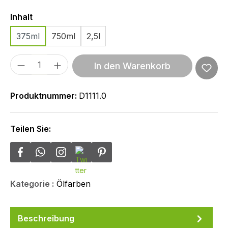
Auswählen
Inhalt
375ml
750ml
2,5l
Produkt Anzahl: Gib den gewünschten We
In den Warenkorb
Produktnummer:
D1111.0
Teilen Sie:
Kategorie :
Ölfarben
Beschreibung