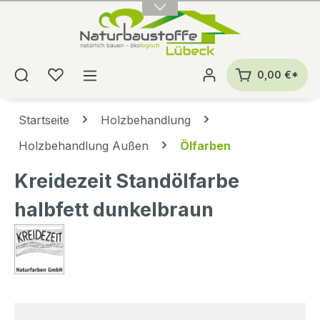
alt springen
0,00 €*
Startseite
Holzbehandlung
Holzbehandlung Außen
Ölfarben
Kreidezeit Standölfarbe
halbfett dunkelbraun
Bildergalerie überspringen