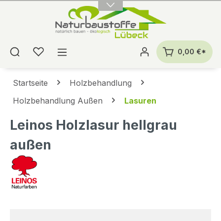
alt springen
0,00 €*
Startseite
Holzbehandlung
Holzbehandlung Außen
Lasuren
Leinos Holzlasur hellgrau
außen
Bildergalerie überspringen