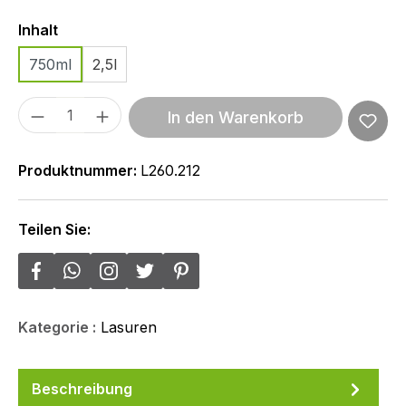
Auswählen
Inhalt
750ml
2,5l
Produkt Anzahl: Gib den gewünschten We
In den Warenkorb
Produktnummer:
L260.212
Teilen Sie:
Kategorie :
Lasuren
Beschreibung