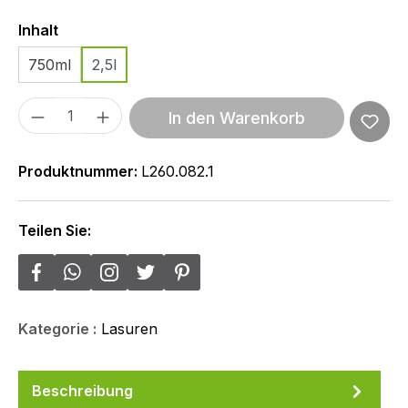
Auswählen
Inhalt
750ml
2,5l
Produkt Anzahl: Gib den gewünschten We
In den Warenkorb
Produktnummer:
L260.082.1
Teilen Sie:
Kategorie :
Lasuren
Beschreibung