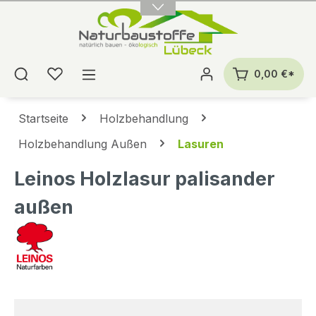
alt springen
0,00 €*
Startseite
Holzbehandlung
Holzbehandlung Außen
Lasuren
Leinos Holzlasur palisander
außen
Bildergalerie überspringen