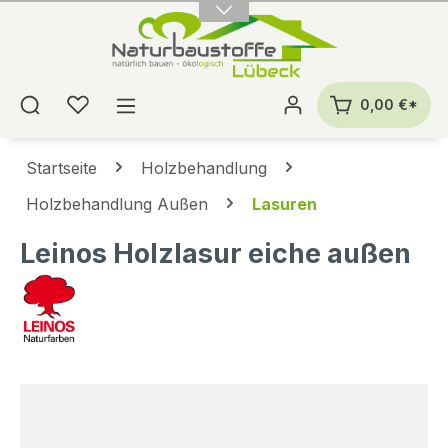
alt springen
0,00 €*
Startseite
Holzbehandlung
Holzbehandlung Außen
Lasuren
Leinos Holzlasur eiche außen
Bildergalerie überspringen