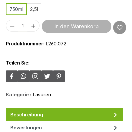
750ml
2,5l
Produkt Anzahl: Gib den gewünschten We
In den Warenkorb
Produktnummer:
L260.072
Teilen Sie:
Kategorie :
Lasuren
Beschreibung
Bewertungen