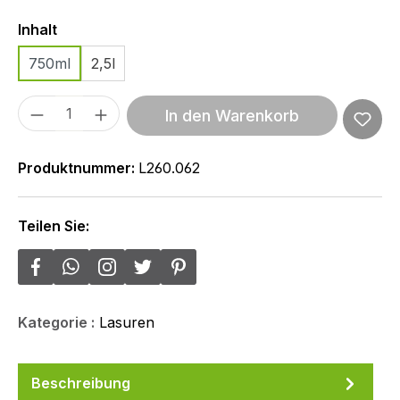
Auswählen
Inhalt
750ml
2,5l
Produkt Anzahl: Gib den gewünschten We
In den Warenkorb
Produktnummer:
L260.062
Teilen Sie:
Kategorie :
Lasuren
Beschreibung