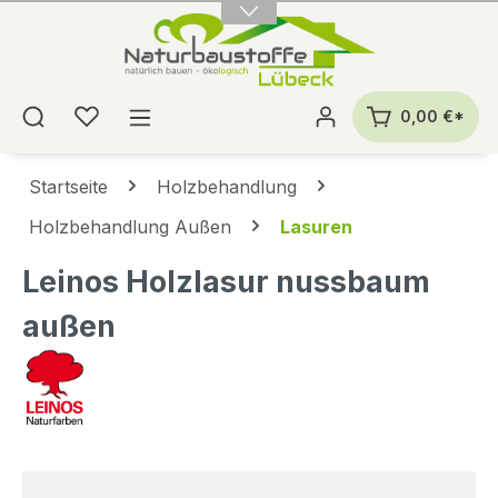
alt springen
0,00 €*
Startseite
Holzbehandlung
Holzbehandlung Außen
Lasuren
Leinos Holzlasur nussbaum
außen
Bildergalerie überspringen