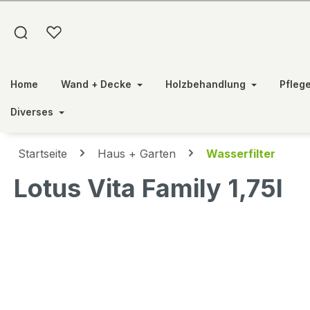
springen
Zur Hauptnavigation springen
Home
Wand + Decke
Holzbehandlung
Pfleg
Diverses
Startseite
Haus + Garten
Wasserfilter
Lotus Vita Family 1,75l
Bildergalerie überspringen