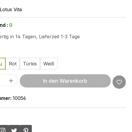
Lotus Vita
nd :
0
tig in 14 Tagen, Lieferzeit 1-3 Tage
ählen
u
Rot
Türkis
Weiß
 Anzahl: Gib den gewünschten Wert ein 
In den Warenkorb
mmer:
10056