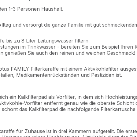
r den 1-3 Personen Haushalt.
Alltag und versorgt die ganze Familie mit gut schmeckende
 bis zu 8 Liter Leitungswasser filtern.
lastungen im Trinkwasser - bereiten Sie zum Beispiel Ihren 
ern genießen Sie auch den reinen und weichen Geschmack!
otus FAMILY Filterkaraffe mit einem Aktivkohlefilter ausges
tallen, Medikamentenrückständen und Pestiziden ist.
 sich ein Kalkfilterpad als Vorfilter, in dem sich Hochleis
ktivkohle-Vorfilter entfernt genau wie die oberste Schicht 
chont das Kalkfilterpad die nachfolgende Filterkartusche 
araffe für Zuhause ist in drei Kammern aufgeteilt. Die ers