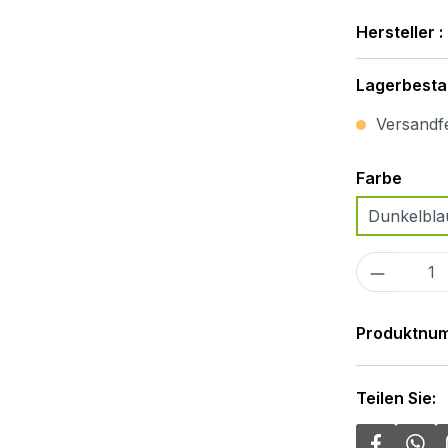
Hersteller :
Lagerbesta
Versandfer
Ausw
Farbe
Dunkelbla
Produkt
Produktnu
Teilen Sie: