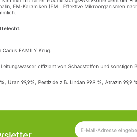
Kammer mit reiner Hochleistungs-Aktivkohle dient der Filte
lin, EM-Keramiken (EM= Effektive Mikroorganismen nach P
mmlich.
ttelecht.
em Cadus FAMILY Krug.
 Leitungswasser effizient von Schadstoffen und sonstigen 
,9%, Uran 99,9%, Pestizide z.B. Lindan 99,9 %, Atrazin 99,
sletter