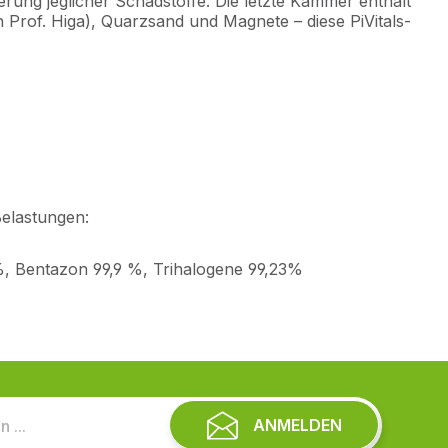
rung jeglicher Schadstoffe. Die letzte Kammer enthält
rof. Higa), Quarzsand und Magnete – diese PiVitals-
Belastungen:
9 %, Bentazon 99,9 %, Trihalogene 99,23%
ANMELDEN