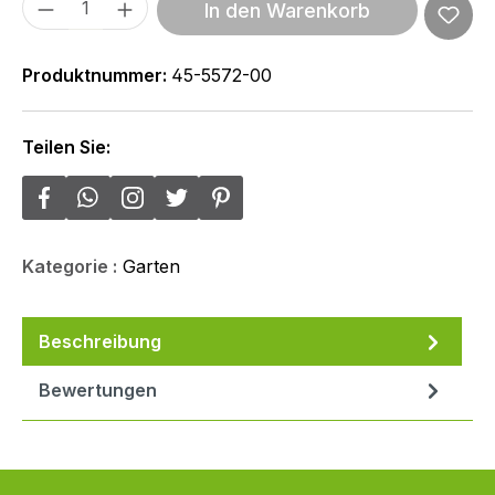
Produkt Anzahl: Gib den gewünschten We
In den Warenkorb
Produktnummer:
45-5572-00
Teilen Sie:
Kategorie :
Garten
Beschreibung
Bewertungen