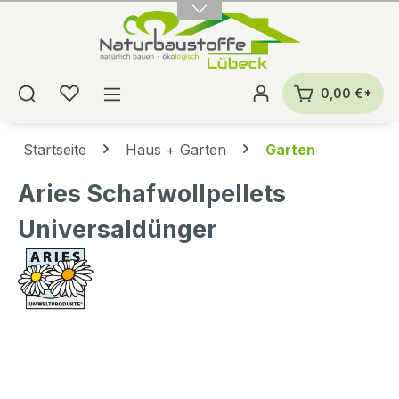
alt springen
0,00 €*
Startseite
Haus + Garten
Garten
Aries Schafwollpellets
Universaldünger
Bildergalerie überspringen