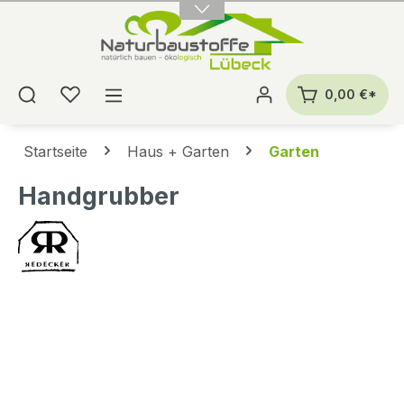
alt springen
0,00 €*
Startseite
Haus + Garten
Garten
Handgrubber
Bildergalerie überspringen