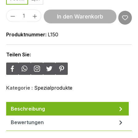
Produkt Anzahl: Gib den gewünschten We
In den Warenkorb
Produktnummer:
L150
Teilen Sie:
Kategorie :
Spezialprodukte
Beschreibung
Bewertungen