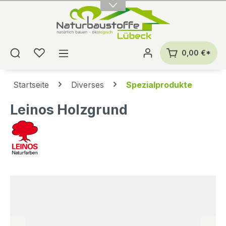
alt springen
0,00 €*
Startseite
Diverses
Spezialprodukte
Leinos Holzgrund
Bildergalerie überspringen