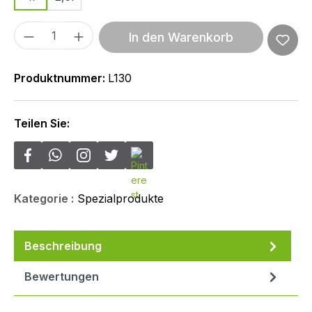
Produkt Anzahl: Gib den gewünschten We
In den Warenkorb
Produktnummer:
L130
Teilen Sie:
Kategorie :
Spezialprodukte
Beschreibung
Bewertungen