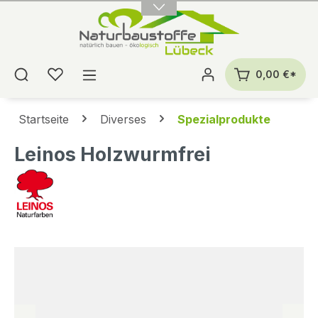
alt springen
0,00 €*
Startseite
Diverses
Spezialprodukte
Leinos Holzwurmfrei
Bildergalerie überspringen