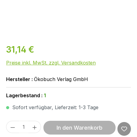
31,14 €
Preise inkl. MwSt. zzgl. Versandkosten
Hersteller :
Ökobuch Verlag GmbH
Lagerbestand :
1
Sofort verfügbar, Lieferzeit: 1-3 Tage
Produkt Anzahl: Gib den gewünschten We
In den Warenkorb