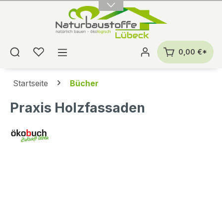
alt springen
0,00 €*
Startseite
Bücher
Praxis Holzfassaden
Bildergalerie überspringen