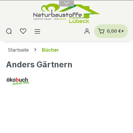
alt springen
0,00 €*
Startseite
Bücher
Anders Gärtnern
Bildergalerie überspringen