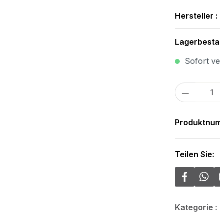
Hersteller :
Lagerbesta
Sofort ver
Produkt
Produktnu
Teilen Sie:
Kategorie :