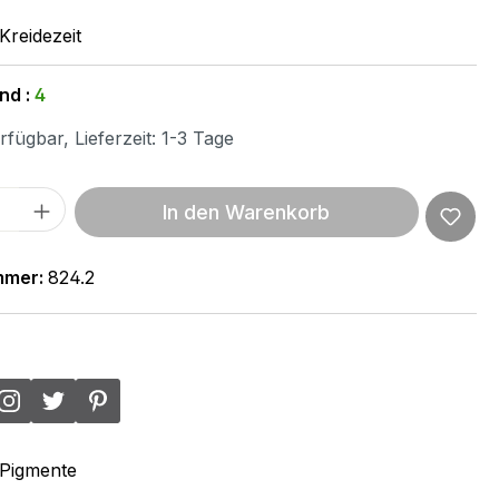
Kreidezeit
nd :
4
fügbar, Lieferzeit: 1-3 Tage
 Anzahl: Gib den gewünschten Wert ein 
In den Warenkorb
mmer:
824.2
Pigmente