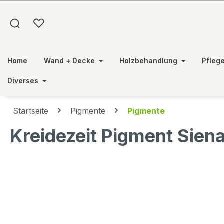
springen
Zur Hauptnavigation springen
Home
Wand + Decke
Holzbehandlung
Pfleg
Diverses
Startseite
Pigmente
Pigmente
Kreidezeit Pigment Siena
Bildergalerie überspringen