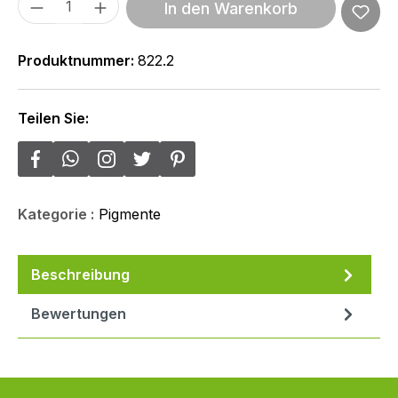
Produkt Anzahl: Gib den gewünschten We
In den Warenkorb
Produktnummer:
822.2
Teilen Sie:
Kategorie :
Pigmente
Beschreibung
Bewertungen