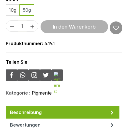
10g
50g
Produkt Anzahl: Gib den gewünschten We
In den Warenkorb
Produktnummer:
4.19.1
Teilen Sie:
Kategorie :
Pigmente
Beschreibung
Bewertungen