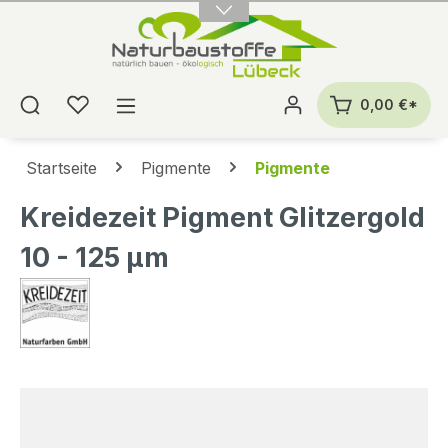
alt springen
0,00 €*
Startseite
Pigmente
Pigmente
Kreidezeit Pigment Glitzergold
10 - 125 µm
Bildergalerie überspringen