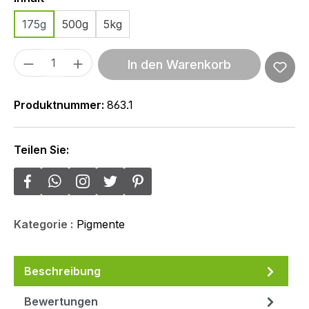
175g
500g
5kg
Produkt Anzahl: Gib den gewünschten We
In den Warenkorb
Produktnummer:
863.1
Teilen Sie:
Kategorie :
Pigmente
Beschreibung
Bewertungen