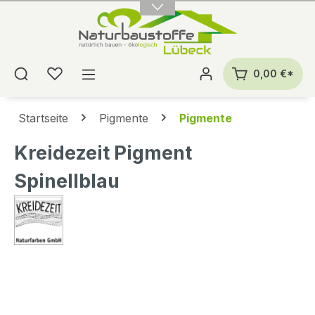
alt springen
0,00 €*
Startseite
Pigmente
Pigmente
Kreidezeit Pigment
Spinellblau
Bildergalerie überspringen