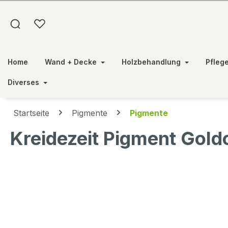
springen
Zur Hauptnavigation springen
Home
Wand + Decke
Holzbehandlung
Pfleg
Diverses
Startseite
Pigmente
Pigmente
Kreidezeit Pigment Goldo
Bildergalerie überspringen