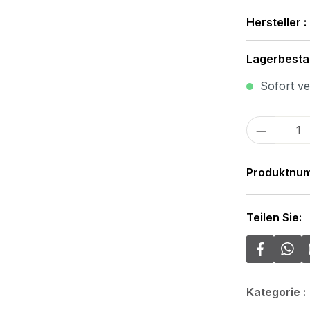
Hersteller :
Lagerbesta
Sofort ver
Produkt
Produktnu
Teilen Sie:
Kategorie :