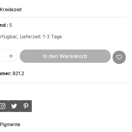
Kreidezeit
nd :
5
fügbar, Lieferzeit: 1-3 Tage
 Anzahl: Gib den gewünschten Wert ein 
In den Warenkorb
mmer:
821.2
Pigmente