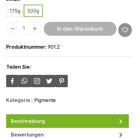
175g
500g
Produkt Anzahl: Gib den gewünschten We
In den Warenkorb
Produktnummer:
901.2
Teilen Sie:
Kategorie :
Pigmente
Beschreibung
Bewertungen