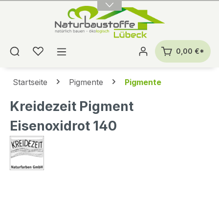
alt springen
0,00 €*
Startseite
Pigmente
Pigmente
Kreidezeit Pigment
Eisenoxidrot 140
Bildergalerie überspringen